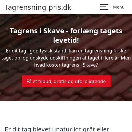
Tagrensning-pris.dk
Menu
Tagrens i Skave - forlæng tagets
levetid!
Er dit tag i god fysisk stand, kan en tagrensning friske
taget op, og udskyde udskiftningen af taget i flere år. Men
hvad koster tagrens i Skave?
Få et tilbud, gratis og uforpligtende
Er dit tag blevet unaturligt gråt eller