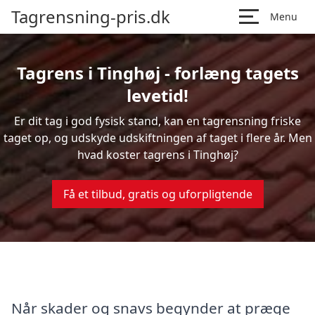
Tagrensning-pris.dk
Menu
Tagrens i Tinghøj - forlæng tagets
levetid!
Er dit tag i god fysisk stand, kan en tagrensning friske
taget op, og udskyde udskiftningen af taget i flere år. Men
hvad koster tagrens i Tinghøj?
Få et tilbud, gratis og uforpligtende
Når skader og snavs begynder at præge