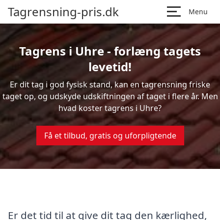
Tagrensning-pris.dk
Menu
Tagrens i Uhre - forlæng tagets
levetid!
Er dit tag i god fysisk stand, kan en tagrensning friske
taget op, og udskyde udskiftningen af taget i flere år. Men
hvad koster tagrens i Uhre?
Få et tilbud, gratis og uforpligtende
Er det tid til at give dit tag den kærlighed,