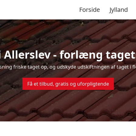
Forside
Jylland
 Allerslev - forlæng taget
nsning friske taget op, og udskyde udskiftningen af taget i fl
Få et tilbud, gratis og uforpligtende