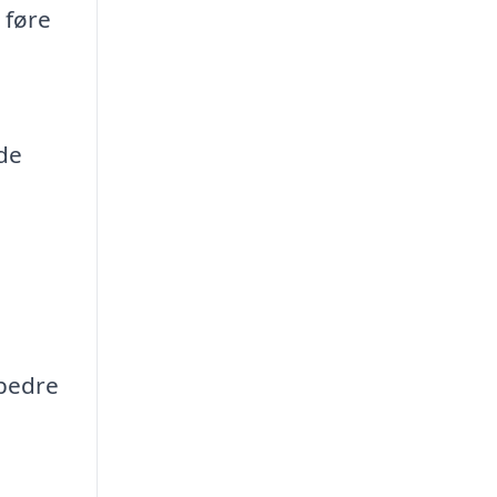
 føre
de
 bedre