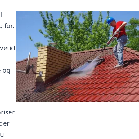
i
 for.
vetid
e og
riser
 der
du