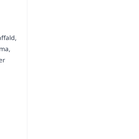
ffald,
rma,
er