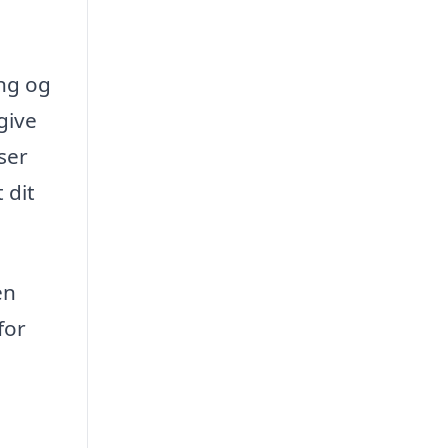
ing og
give
ser
 dit
en
for