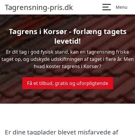
Tagrensning-pris.dk
Menu
Tagrens i Korsør - forlæng tagets
levetid!
Er dit tag i god fysisk stand, kan en tagrensning friske
taget op, og udskyde udskiftningen af taget i flere år. Men
hvad koster tagrens i Korsør?
Få et tilbud, gratis og uforpligtende
Er dine tagplader blevet misfarvede af