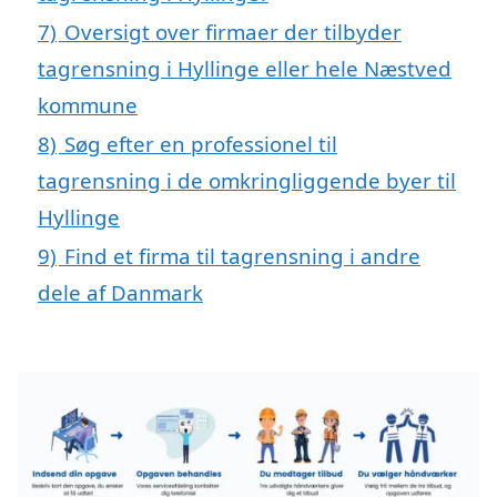
7)
Oversigt over firmaer der tilbyder
tagrensning i Hyllinge eller hele Næstved
kommune
8)
Søg efter en professionel til
tagrensning i de omkringliggende byer til
Hyllinge
9)
Find et firma til tagrensning i andre
dele af Danmark