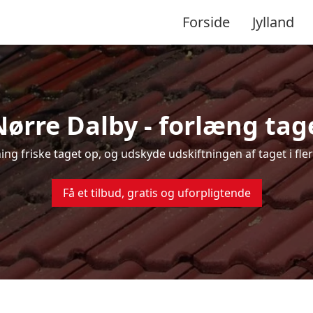
Forside
Jylland
Nørre Dalby - forlæng tage
ning friske taget op, og udskyde udskiftningen af taget i fl
Få et tilbud, gratis og uforpligtende