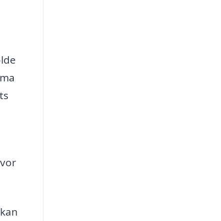
olde
irma
ts
hvor
 kan