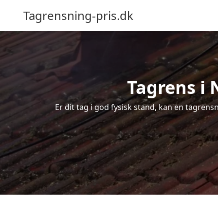
Tagrensning-pris.dk
Tagrens i 
Er dit tag i god fysisk stand, kan en tagrens