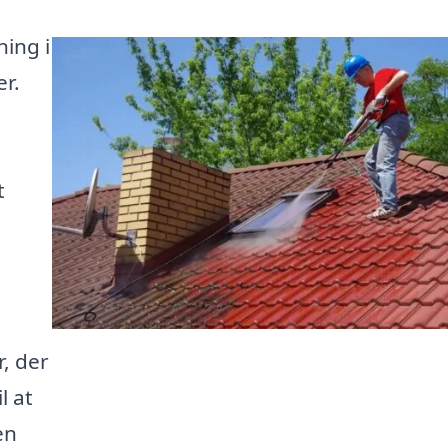
ning i
r.
t
r, der
l at
en