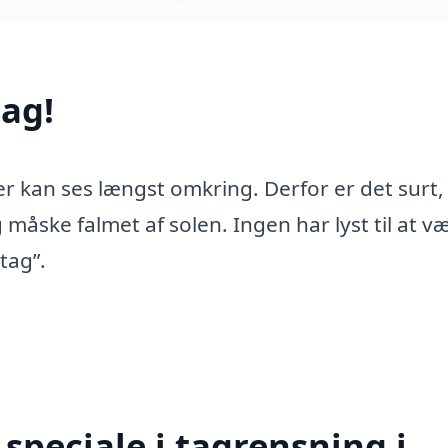
ag!
er kan ses længst omkring. Derfor er det surt,
 måske falmet af solen. Ingen har lyst til at v
tag”.
speciale i tagrensning i