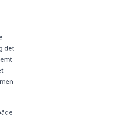
e
g det
nemt
et
, men
 både