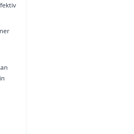
fektiv
ner
kan
in