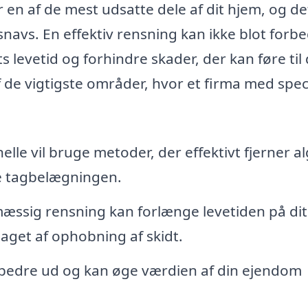
 en af de mest udsatte dele af dit hjem, og de
snavs. En effektiv rensning kan ikke blot forb
 levetid og forhindre skader, der kan føre til
 de vigtigste områder, hvor et firma med speci
lle vil bruge metoder, der effektivt fjerner al
e tagbelægningen.
ssig rensning kan forlænge levetiden på dit
saget af ophobning af skidt.
 bedre ud og kan øge værdien af din ejendom