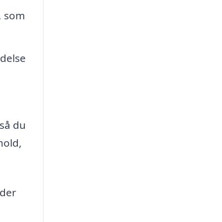
, som
ldelse
 så du
hold,
 der