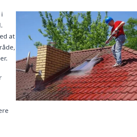
i
.
ed at
mråde,
er.
r
ere