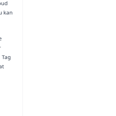
lbud
du kan
e
r
. Tag
at