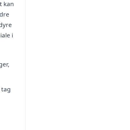
t kan
edre
 dyre
ale i
ger,
 tag