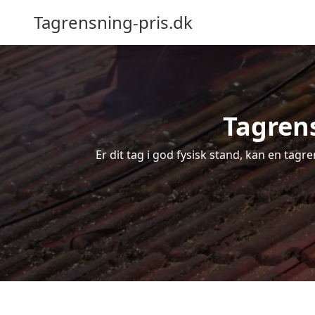
Tagrensning-pris.dk
Tagrens
Er dit tag i god fysisk stand, kan en tagr