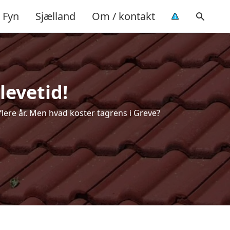
Fyn
Sjælland
Om / kontakt
levetid!
 flere år. Men hvad koster tagrens i Greve?