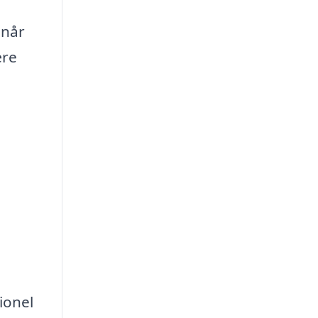
 når
ære
ionel