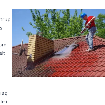
strup
s
som
elt
 Tag
de i