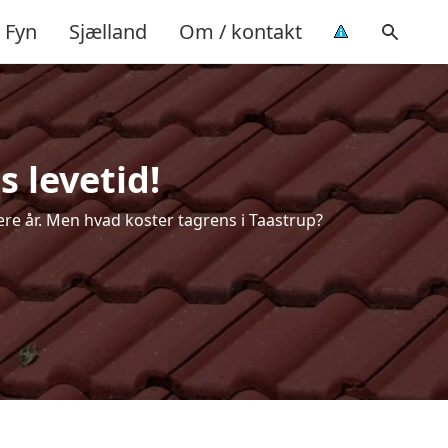
Fyn
Sjælland
Om / kontakt
s levetid!
lere år. Men hvad koster tagrens i Taastrup?