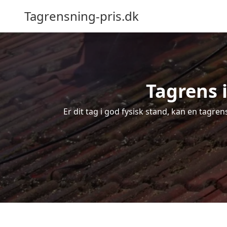
Tagrensning-pris.dk
Tagrens i
Er dit tag i god fysisk stand, kan en tagre