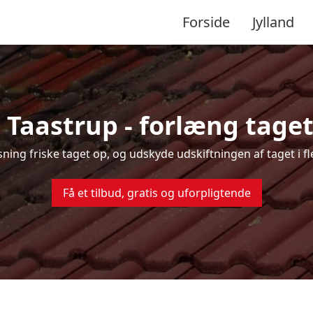
Forside
Jylland
 Taastrup - forlæng taget
nsning friske taget op, og udskyde udskiftningen af taget i f
Få et tilbud, gratis og uforpligtende