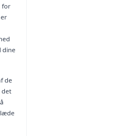
 for
ger
ghed
l dine
af de
 det
så
glæde