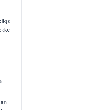
oligs
række
e
kan