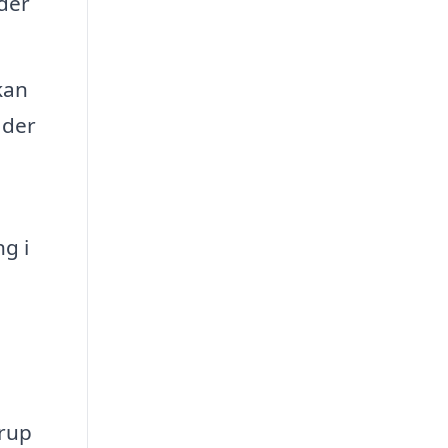
der
kan
 der
ng i
trup