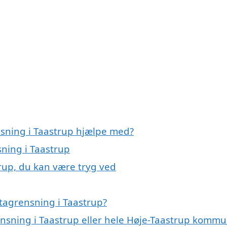
nsning i Taastrup hjælpe med?
sning i Taastrup
rup, du kan være tryg ved
tagrensning i Taastrup?
rensning i Taastrup eller hele Høje-Taastrup komm