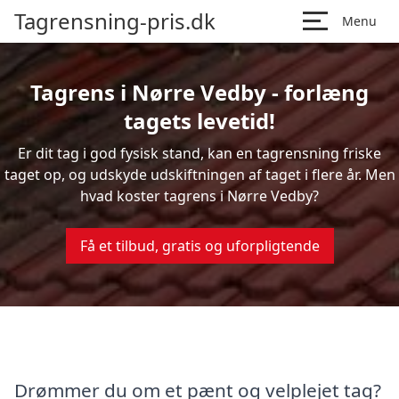
Tagrensning-pris.dk
Menu
Tagrens i Nørre Vedby - forlæng
tagets levetid!
Er dit tag i god fysisk stand, kan en tagrensning friske
taget op, og udskyde udskiftningen af taget i flere år. Men
hvad koster tagrens i Nørre Vedby?
Få et tilbud, gratis og uforpligtende
Drømmer du om et pænt og velplejet tag?