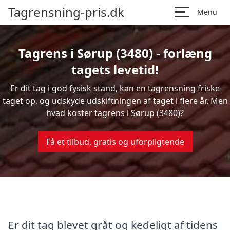
Tagrensning-pris.dk
Menu
Tagrens i Sørup (3480) - forlæng
tagets levetid!
Er dit tag i god fysisk stand, kan en tagrensning friske
taget op, og udskyde udskiftningen af taget i flere år. Men
hvad koster tagrens i Sørup (3480)?
Få et tilbud, gratis og uforpligtende
Er dit tag blevet gråt og kedeligt af tidens