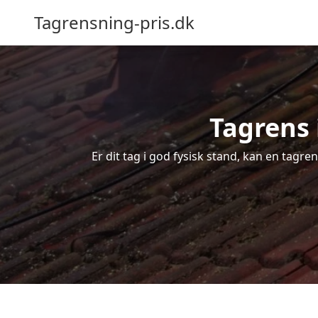
Tagrensning-pris.dk
Tagrens i
Er dit tag i god fysisk stand, kan en tagre