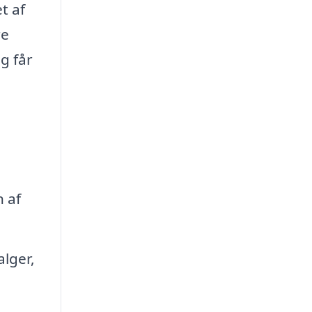
t af
re
ag får
f ​​
lger,