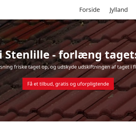
Forside
Jylland
 Stenlille - forlæng taget
nsning friske taget op, og udskyde udskiftningen af taget i fl
Få et tilbud, gratis og uforpligtende