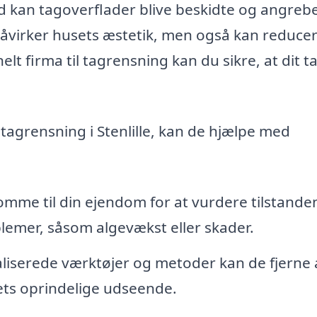
id kan tagoverflader blive beskidte og angrebe
 påvirker husets æstetik, men også kan reduce
elt firma til tagrensning kan du sikre, at dit t
 tagrensning i Stenlille, kan de hjælpe med
omme til din ejendom for at vurdere tilstanden a
oblemer, såsom algevækst eller skader.
liserede værktøjer og metoder kan de fjerne a
ets oprindelige udseende.