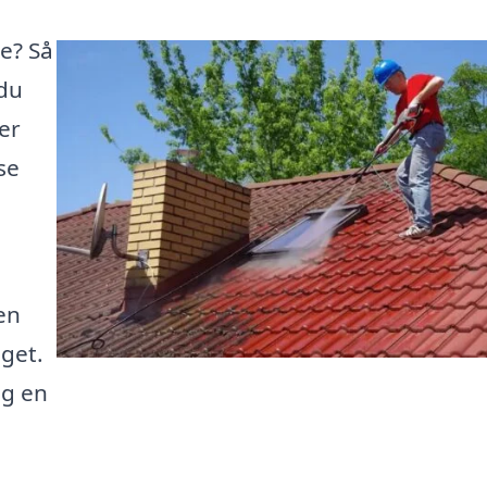
le? Så
 du
er
se
en
dget.
og en