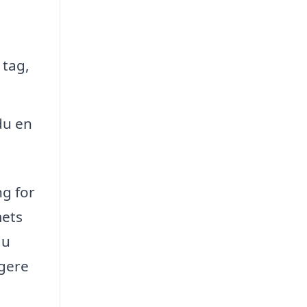
 tag,
du en
ng for
mets
du
igere