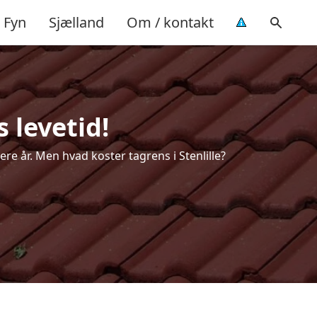
Fyn
Sjælland
Om / kontakt
s levetid!
ere år. Men hvad koster tagrens i Stenlille?