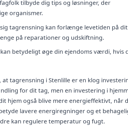
agfolk tilbyde dig tips og løsninger, der
ige organismer.
g tagrensning kan forlænge levetiden på dit
 penge på reparationer og udskiftning.
 kan betydeligt øge din ejendoms værdi, hvis 
 at tagrensning i Stenlille er en klog investeri
andling for dit tag, men en investering i hjem
dit hjem også blive mere energieffektivt, når 
 betyde lavere energiregninger og et behagel
edre kan regulere temperatur og fugt.