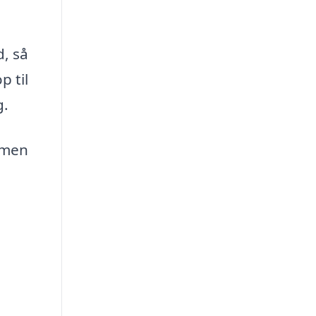
, så
p til
g.
, men