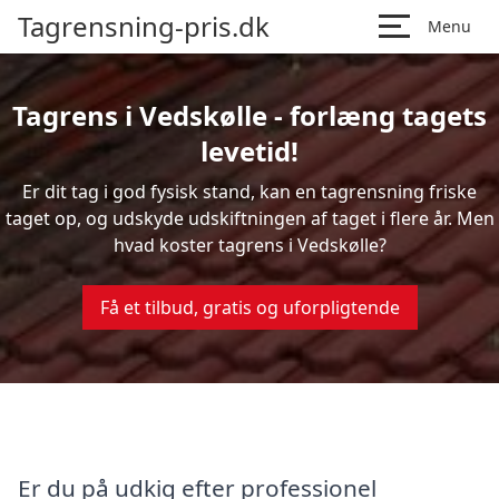
Tagrensning-pris.dk
Menu
Tagrens i Vedskølle - forlæng tagets
levetid!
Er dit tag i god fysisk stand, kan en tagrensning friske
taget op, og udskyde udskiftningen af taget i flere år. Men
hvad koster tagrens i Vedskølle?
Få et tilbud, gratis og uforpligtende
Er du på udkig efter professionel