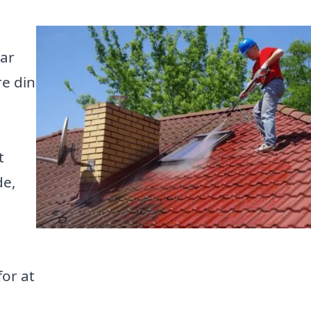
har
re din
t
de,
for at