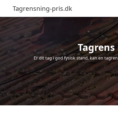
Tagrensning-pris.dk
Tagrens 
Er dit tag i god fysisk stand, kan en tagre