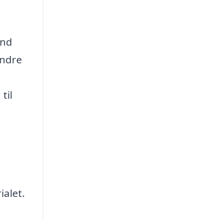
and
andre
til
ialet.