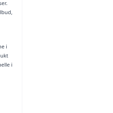
ser.
ilbud,
ne i
mukt
elle i