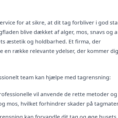
ice for at sikre, at dit tag forbliver i god st
gfladen blive dækket af alger, mos, snavs og 
ts æstetik og holdbarhed. Et firma, der
yde en række relevante ydelser, der kommer dig 
fessionelt team kan hjælpe med tagrensning:
ofessionelle vil anvende de rette metoder og
r og mos, hvilket forhindrer skader på tagmater
rensning kan forvandle dit tag og øge husets