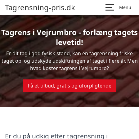
Tagrensning-pris.dk
Menu
Tagrens i Vejrumbro - forlæng tagets
levetid!
Er dit tag i god fysisk stand, kan en tagrensning friske
taget op, og udskyde udskiftningen af taget i flere år. Men
hvad koster tagrens i Vejrumbro?
Få et tilbud, gratis og uforpligtende
Er du på udkig efter tagrensning i