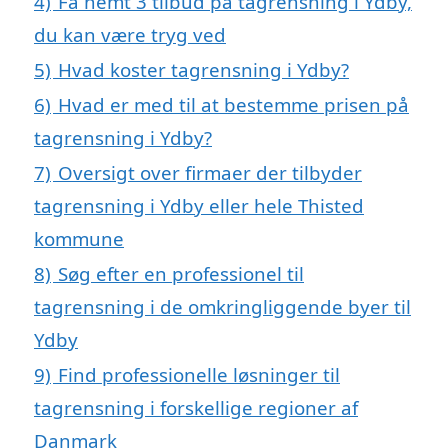
4)
Få nemt 3 tilbud på tagrensning i Ydby,
du kan være tryg ved
5)
Hvad koster tagrensning i Ydby?
6)
Hvad er med til at bestemme prisen på
tagrensning i Ydby?
7)
Oversigt over firmaer der tilbyder
tagrensning i Ydby eller hele Thisted
kommune
8)
Søg efter en professionel til
tagrensning i de omkringliggende byer til
Ydby
9)
Find professionelle løsninger til
tagrensning i forskellige regioner af
Danmark