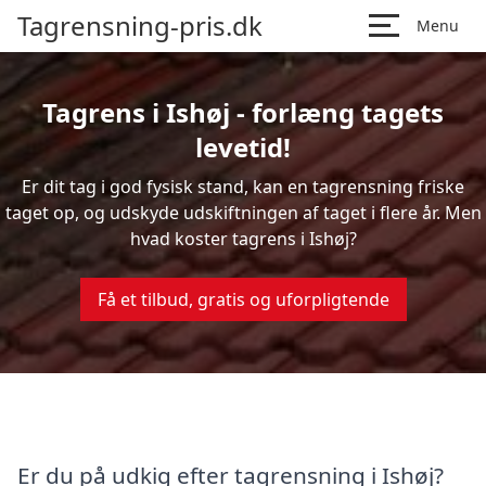
Tagrensning-pris.dk
Menu
Tagrens i Ishøj - forlæng tagets
levetid!
Er dit tag i god fysisk stand, kan en tagrensning friske
taget op, og udskyde udskiftningen af taget i flere år. Men
hvad koster tagrens i Ishøj?
Få et tilbud, gratis og uforpligtende
Er du på udkig efter tagrensning i Ishøj?